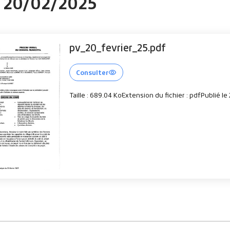
u 20/02/2025
pv_20_fevrier_25.pdf
Consulter
Taille : 689.04 Ko
Extension du fichier : pdf
Publié le