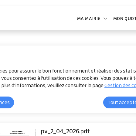
ntenu principal
Consulter le plan du site
MA MAIRIE
MON QUOT
PAL
okies pour assurer le bon fonctionnement et réaliser des statis
, vous consentez à l'utilisation de ces cookies. Vous pouvez 
 plus d'informations, veuillez consulter la page
Gestion des co
u 02/04/2026
ences
Tout accept
pv_2_04_2026.pdf