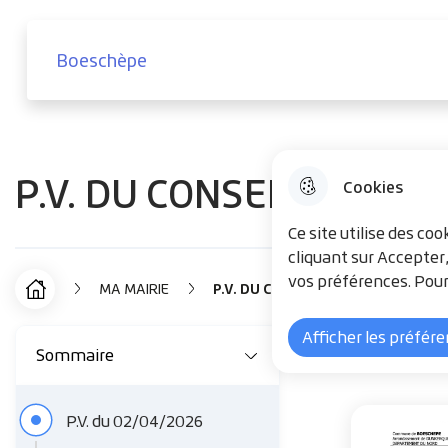
Menu principal
Aller au menu
Aller à la recherche
Aller au co
Boeschèpe
Boeschèpe
P.V. DU CONSEIL MUNICI
Cookies
Ce site utilise des co
cliquant sur Accepter
vos préférences. Pour
MA MAIRIE
P.V. DU CONSEIL MUNICIPAL
F
Accueil
P.V. d
i
Afficher les préfér
Sommaire
l
d
P.V. du 02/04/2026