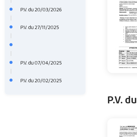
'
P.V. du 20/03/2026
A
r
P.V. du 27/11/2025
i
a
n
P.V. du 07/04/2025
e
P.V. du 20/02/2025
P.V. d