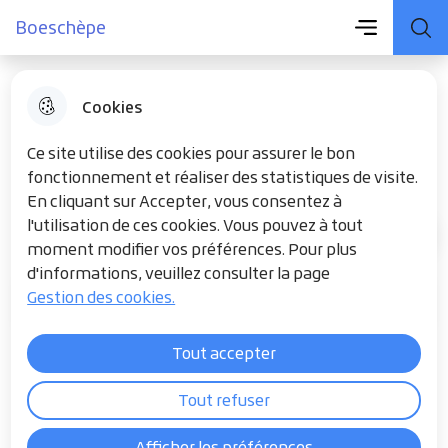
Menu principal
Aller
Aller au
Consulter
Boeschèpe
Menu
Aller à la
Boeschèpe
au
contenu
le plan du
recherche
menu
principal
site
Cookies
OFFICE DU TOURISME
Ce site utilise des cookies pour assurer le bon
fonctionnement et réaliser des statistiques de visite.
En cliquant sur Accepter, vous consentez à
l'utilisation de ces cookies. Vous pouvez à tout
TOURISME
Accueil
moment modifier vos préférences. Pour plus
d'informations, veuillez consulter la page
Gestion des cookies.
Sommaire
Tout accepter
Tout refuser
Afficher les préférences