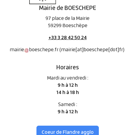
Mairie de BOESCHEPE
97 place de la Mairie
59299 Boeschèpe
+33 3 28 42 50 24
mairie
boeschepe
.
fr
(mairie[at]boeschepe[dot]fr)
Horaires
Mardi au vendredi :
9 h à 12 h
14 h à 18 h
Samedi :
9 h à 12 h
Coeur de Flandre agglo